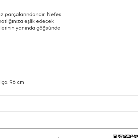
iz parçalarındandır. Nefes
ahatlığınıza eşlik edecek
liklerinin yanında göğsünde
alça: 96 cm