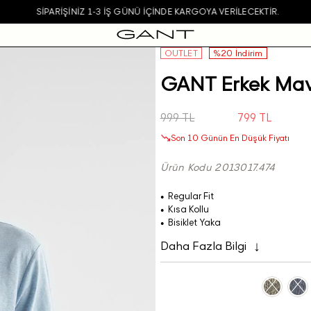
SIPARIŞINIZ 1-3 IŞ GÜNÜ IÇINDE KARGOYA VERILECEKTIR.
OUTLET
%20 İndirim
GANT Erkek Mavi
999 TL
799 TL
Son 10 Günün En Düşük Fiyatı
Ürün Kodu 2013017.474
Regular Fit
Kısa Kollu
Bisiklet Yaka
Daha Fazla Bilgi