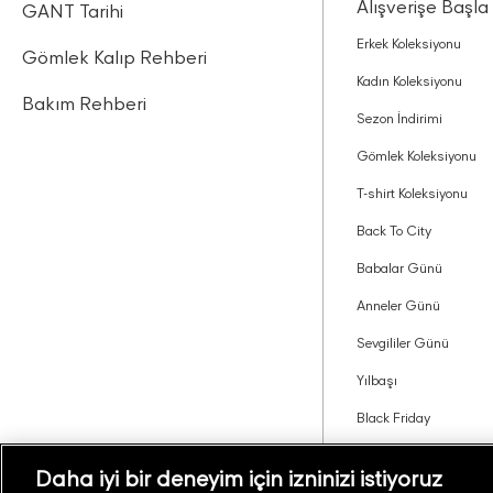
Alışverişe Başla
GANT Tarihi
Erkek Koleksiyonu
Gömlek Kalıp Rehberi
Kadın Koleksiyonu
Bakım Rehberi
Sezon İndirimi
Gömlek Koleksiyonu
T-shirt Koleksiyonu
Back To City
Babalar Günü
Anneler Günü
Sevgililer Günü
Yılbaşı
Black Friday
Tavsiye Edin Kazanın
Daha iyi bir deneyim için izninizi istiyoruz