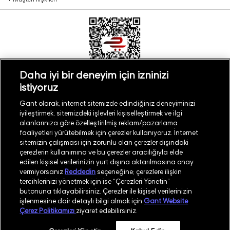
Daha iyi bir deneyim için izninizi
istiyoruz
Türkiye
Mağaza Bul
Gant olarak, internet sitemizde edindiğiniz deneyiminizi
iyileştirmek, sitemizdeki işlevleri kişiselleştirmek ve ilgi
alanlarınıza göre özelleştirilmiş reklam/pazarlama
faaliyetleri yürütebilmek için çerezler kullanıyoruz. İnternet
sitemizin çalışması için zorunlu olan çerezler dışındaki
çerezlerin kullanımına ve bu çerezler aracılığıyla elde
©
2026
GANT
edilen kişisel verilerinizin yurt dışına aktarılmasına onay
vermiyorsanız
Reddedin
seçeneğine; çerezlere ilişkin
tercihlerinizi yönetmek için ise “Çerezleri Yönetin”
İşlem Rehberi
Site Haritası
butonuna tıklayabilirsiniz. Çerezler ile kişisel verilerinizin
işlenmesine dair detaylı bilgi almak için
Gant Website
Güvenlik Politikası
Kullanım Koşulları
Çerez Politikamızı
ziyaret edebilirsiniz.
Aydınlatma Metni
Whatsapp Aydınlatma Metni