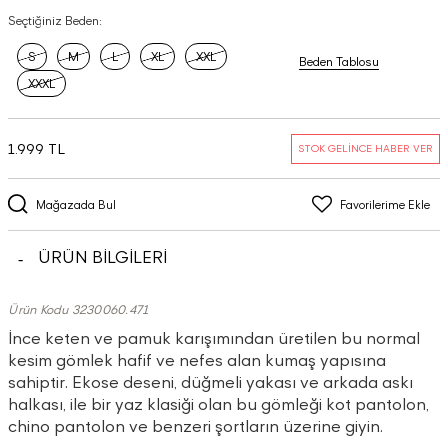
Seçtiğiniz Beden:
S
M
L
XL
XXL
Beden Tablosu
XXXL
1.999 TL
STOK GELİNCE HABER VER
Mağazada Bul
Favorilerime Ekle
ÜRÜN BİLGİLERİ
Ürün Kodu 3230060.471
İnce keten ve pamuk karışımından üretilen bu normal
kesim gömlek hafif ve nefes alan kumaş yapısına
sahiptir. Ekose deseni, düğmeli yakası ve arkada askı
halkası, ile bir yaz klasiği olan bu gömleği kot pantolon,
chino pantolon ve benzeri şortların üzerine giyin.