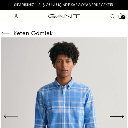
SIPARIŞINIZ 1-3 IŞ GÜNÜ IÇINDE KARGOYA VERILECEKTIR.
0
Keten Gömlek