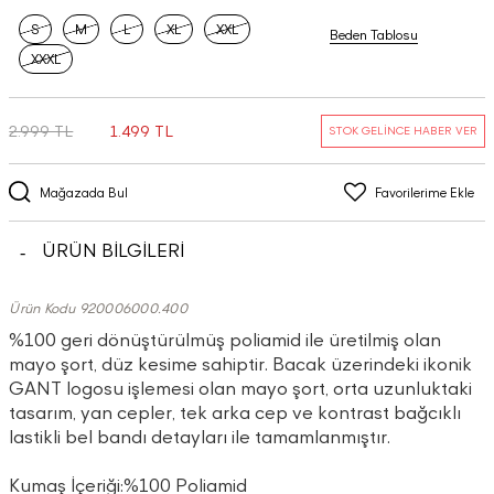
S
M
L
XL
XXL
Beden Tablosu
XXXL
2.999 TL
1.499 TL
STOK GELİNCE HABER VER
Mağazada Bul
Favorilerime Ekle
ÜRÜN BİLGİLERİ
Ürün Kodu 920006000.400
%100 geri dönüştürülmüş poliamid ile üretilmiş olan
mayo şort, düz kesime sahiptir. Bacak üzerindeki ikonik
GANT logosu işlemesi olan mayo şort, orta uzunluktaki
tasarım, yan cepler, tek arka cep ve kontrast bağcıklı
lastikli bel bandı detayları ile tamamlanmıştır.
Kumaş İçeriği:%100 Poliamid