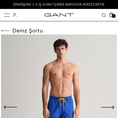
SIPARIŞINIZ 1-3 IŞ GÜNÜ IÇINDE KARGOYA VERILECEKTIR.
0
Deniz Şortu