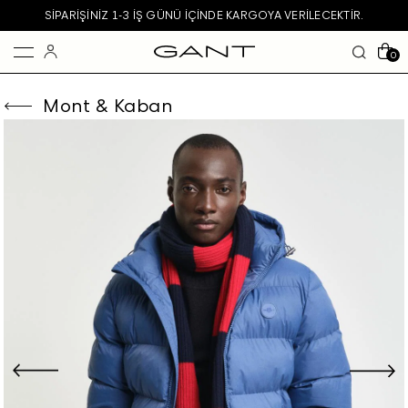
SIPARIŞINIZ 1-3 IŞ GÜNÜ IÇINDE KARGOYA VERILECEKTIR.
0
Mont & Kaban