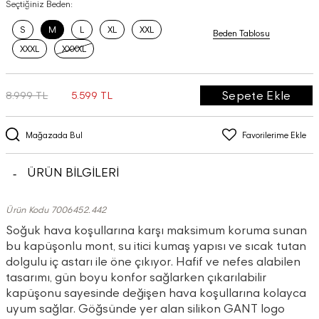
Seçtiğiniz Beden:
S
M
L
XL
XXL
Beden Tablosu
XXXL
XXXXL
Sepete Ekle
8.999 TL
5.599 TL
Mağazada Bul
Favorilerime Ekle
ÜRÜN BİLGİLERİ
Ürün Kodu 7006452.442
Soğuk hava koşullarına karşı maksimum koruma sunan
bu kapüşonlu mont, su itici kumaş yapısı ve sıcak tutan
dolgulu iç astarı ile öne çıkıyor. Hafif ve nefes alabilen
tasarımı, gün boyu konfor sağlarken çıkarılabilir
kapüşonu sayesinde değişen hava koşullarına kolayca
uyum sağlar. Göğsünde yer alan silikon GANT logo