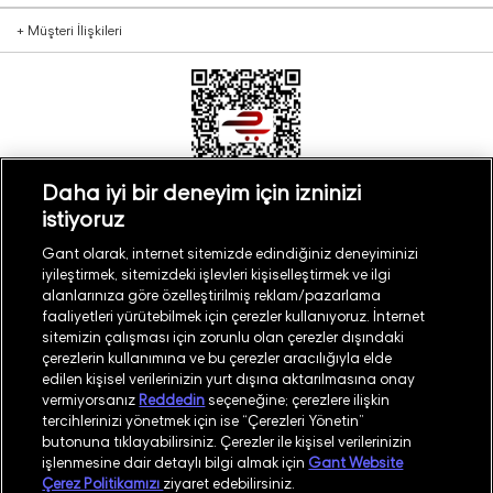
+
Müşteri İlişkileri
Daha iyi bir deneyim için izninizi
istiyoruz
Türkiye
Mağaza Bul
Gant olarak, internet sitemizde edindiğiniz deneyiminizi
iyileştirmek, sitemizdeki işlevleri kişiselleştirmek ve ilgi
alanlarınıza göre özelleştirilmiş reklam/pazarlama
faaliyetleri yürütebilmek için çerezler kullanıyoruz. İnternet
sitemizin çalışması için zorunlu olan çerezler dışındaki
çerezlerin kullanımına ve bu çerezler aracılığıyla elde
©
2026
GANT
edilen kişisel verilerinizin yurt dışına aktarılmasına onay
vermiyorsanız
Reddedin
seçeneğine; çerezlere ilişkin
tercihlerinizi yönetmek için ise “Çerezleri Yönetin”
İşlem Rehberi
Site Haritası
butonuna tıklayabilirsiniz. Çerezler ile kişisel verilerinizin
işlenmesine dair detaylı bilgi almak için
Gant Website
Güvenlik Politikası
Kullanım Koşulları
Çerez Politikamızı
ziyaret edebilirsiniz.