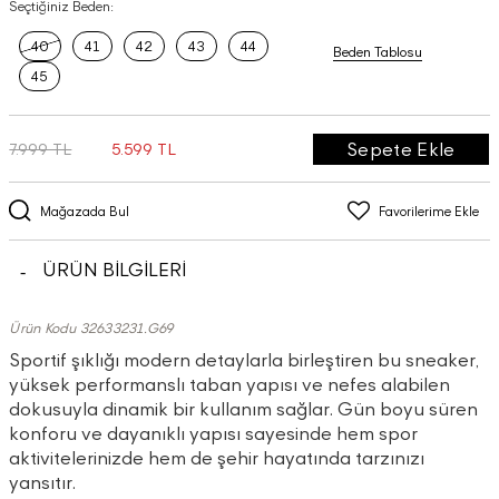
Seçtiğiniz Beden:
40
41
42
43
44
Beden Tablosu
45
Sepete Ekle
7.999 TL
5.599 TL
Mağazada Bul
Favorilerime Ekle
ÜRÜN BİLGİLERİ
Ürün Kodu 32633231.G69
Sportif şıklığı modern detaylarla birleştiren bu sneaker,
yüksek performanslı taban yapısı ve nefes alabilen
dokusuyla dinamik bir kullanım sağlar. Gün boyu süren
konforu ve dayanıklı yapısı sayesinde hem spor
aktivitelerinizde hem de şehir hayatında tarzınızı
yansıtır.