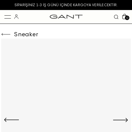
SIPARIŞINIZ 1-3 IŞ GÜNÜ IÇINDE KARGOYA VERILECEKTIR.
0
Sneaker