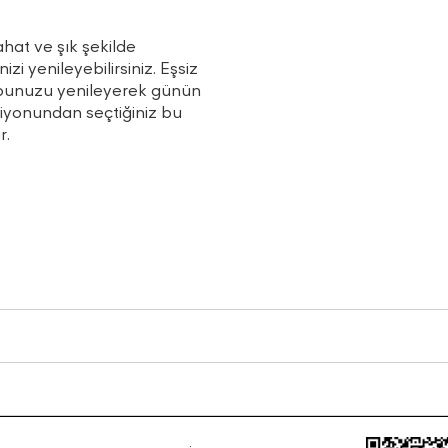
ahat ve şık şekilde
zi yenileyebilirsiniz. Eşsiz
robunuzu yenileyerek günün
siyonundan seçtiğiniz bu
r.