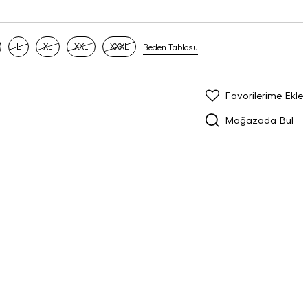
L
XL
XXL
XXXL
Beden Tablosu
Favorilerime Ekle
Mağazada Bul