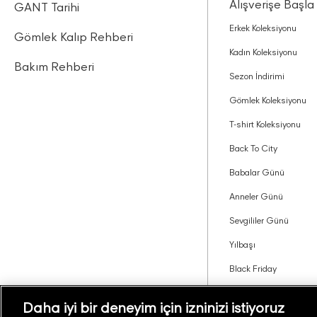
Alışverişe Başla
GANT Tarihi
Erkek Koleksiyonu
Gömlek Kalıp Rehberi
Kadın Koleksiyonu
Bakım Rehberi
Sezon İndirimi
Gömlek Koleksiyonu
T-shirt Koleksiyonu
Back To City
Babalar Günü
Anneler Günü
Sevgililer Günü
Yılbaşı
Black Friday
Tavsiye Edin Kazanın
Daha iyi bir deneyim için izninizi istiyoruz