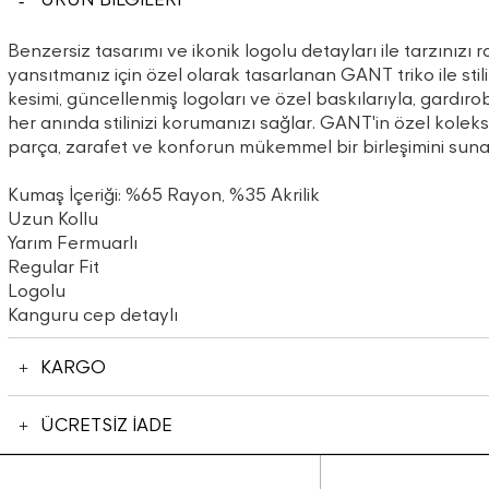
Benzersiz tasarımı ve ikonik logolu detayları ile tarzınızı r
yansıtmanız için özel olarak tasarlanan GANT triko ile stilini
kesimi, güncellenmiş logoları ve özel baskılarıyla, gardı
her anında stilinizi korumanızı sağlar. GANT'in özel kolek
parça, zarafet ve konforun mükemmel bir birleşimini suna
Kumaş İçeriği: %65 Rayon, %35 Akrilik
Uzun Kollu
Yarım Fermuarlı
Regular Fit
Logolu
Kanguru cep detaylı
KARGO
ÜCRETSİZ İADE