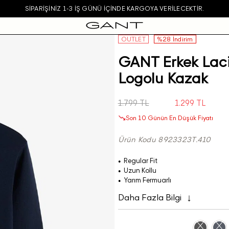
SIPARIŞINIZ 1-3 IŞ GÜNÜ IÇINDE KARGOYA VERILECEKTIR.
OUTLET
%28 İndirim
GANT Erkek Laci
Logolu Kazak
1.799 TL
1.299 TL
Son 10 Günün En Düşük Fiyatı
Ürün Kodu 8923323T.410
Regular Fit
Uzun Kollu
Yarım Fermuarlı
Daha Fazla Bilgi