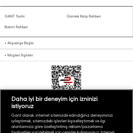
GANT Tarihi
Gömlek Kalıp Rehberi
Bakım Rehberi
+
Alışverişe Başla
+
Müşteri İlişkileri
Daha iyi bir deneyim için izninizi
istiyoruz
Türkiye
Mağaza Bul
Gant olarak, internet sitemizde edindiğiniz deneyiminizi
iyileştirmek, sitemizdeki işlevleri kişiselleştirmek ve ilgi
alanlarınıza göre özelleştirilmiş reklam/pazarlama
faaliyetleri yürütebilmek için çerezler kullanıyoruz. İnternet