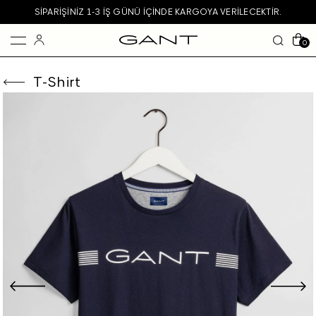
SIPARIŞINIZ 1-3 IŞ GÜNÜ IÇINDE KARGOYA VERILECEKTIR.
0
T-Shirt