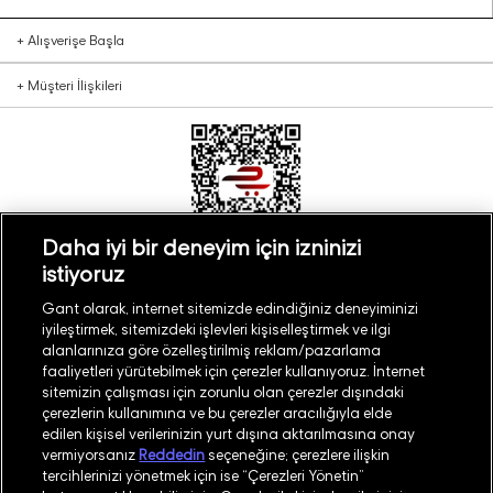
+
Alışverişe Başla
+
Müşteri İlişkileri
Daha iyi bir deneyim için izninizi
istiyoruz
Türkiye
Mağaza Bul
Gant olarak, internet sitemizde edindiğiniz deneyiminizi
iyileştirmek, sitemizdeki işlevleri kişiselleştirmek ve ilgi
alanlarınıza göre özelleştirilmiş reklam/pazarlama
faaliyetleri yürütebilmek için çerezler kullanıyoruz. İnternet
sitemizin çalışması için zorunlu olan çerezler dışındaki
çerezlerin kullanımına ve bu çerezler aracılığıyla elde
©
2026
GANT
edilen kişisel verilerinizin yurt dışına aktarılmasına onay
vermiyorsanız
Reddedin
seçeneğine; çerezlere ilişkin
tercihlerinizi yönetmek için ise “Çerezleri Yönetin”
İşlem Rehberi
Site Haritası