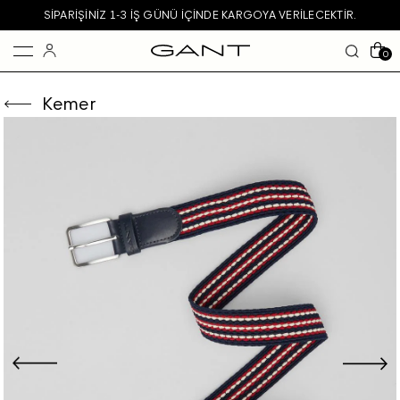
SIPARIŞINIZ 1-3 IŞ GÜNÜ IÇINDE KARGOYA VERILECEKTIR.
0
Kemer