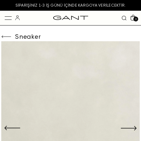
SIPARIŞINIZ 1-3 IŞ GÜNÜ IÇINDE KARGOYA VERILECEKTIR.
0
Sneaker