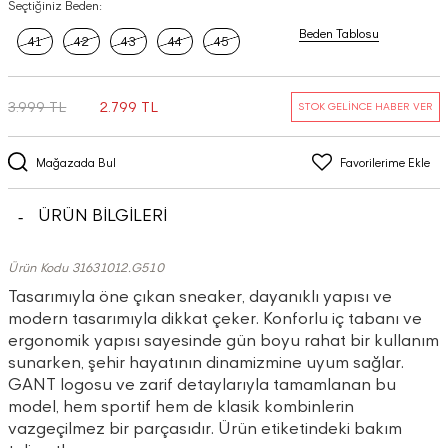
Seçtiğiniz Beden:
Beden Tablosu
41
42
43
44
45
3.999 TL
2.799 TL
STOK GELİNCE HABER VER
Mağazada Bul
Favorilerime Ekle
ÜRÜN BİLGİLERİ
Ürün Kodu 31631012.G510
Tasarımıyla öne çıkan sneaker, dayanıklı yapısı ve
modern tasarımıyla dikkat çeker. Konforlu iç tabanı ve
ergonomik yapısı sayesinde gün boyu rahat bir kullanım
sunarken, şehir hayatının dinamizmine uyum sağlar.
GANT logosu ve zarif detaylarıyla tamamlanan bu
model, hem sportif hem de klasik kombinlerin
vazgeçilmez bir parçasıdır. Ürün etiketindeki bakım