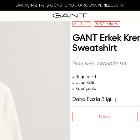
SIPARIŞINIZ 1-3 IŞ GÜNÜ IÇINDE KARGOYA VERILECEKTIR.
OUTLET
%53 İndirim
GANT Erkek Krem
Sweatshirt
Ürün Kodu 2006070.113
Regular Fit
Uzun Kollu
Kapüşonlu
Daha Fazla Bilgi
Tükendi