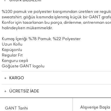
%100 pamuk ve polyester karışımından üretilen ve regula
sweatshirt, göğüs kısmında işlenmiş küçük bir GANT grafiği 
Konfor için tasarlanan bu parça, dinlenme, antrenman so
halindeyken mükemmeldir.
Kumaş İçeriği: %78 Pamuk, %22 Polyester
Uzun Kollu
Kapüşonlu
Regular Fit
Kanguru cepli
Göğüste GANT logolu
KARGO
ÜCRETSİZ İADE
Alışverişe Başla
GANT Tarihi