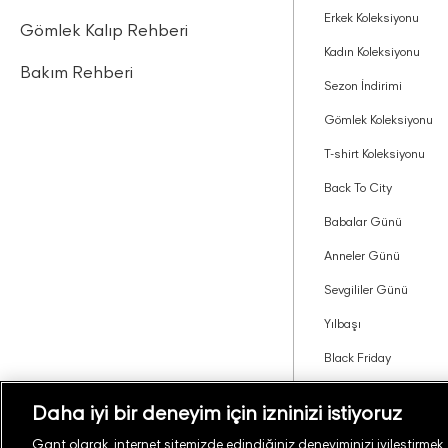
Erkek Koleksiyonu
Gömlek Kalıp Rehberi
Kadın Koleksiyonu
Bakım Rehberi
Sezon İndirimi
Gömlek Koleksiyonu
T-shirt Koleksiyonu
Back To City
Babalar Günü
Anneler Günü
Sevgililer Günü
Yılbaşı
Black Friday
Tavsiye Edin Kazanın
Daha iyi bir deneyim için izninizi istiyoruz
Gant olarak, internet sitemizde edindiğiniz deneyiminizi iyileştirmek, si