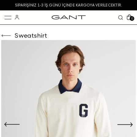
SIPARIŞINIZ 1-3 IŞ GÜNÜ IÇINDE KARGOYA VERILECEKTIR.
0
Sweatshirt