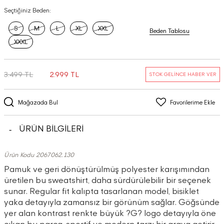
Seçtiğiniz Beden:
S
M
L
XL
XXL
Beden Tablosu
XXXL
3.499 TL
2.999 TL
STOK GELİNCE HABER VER
Mağazada Bul
Favorilerime Ekle
ÜRÜN BİLGİLERİ
Ürün Kodu 2067062.130
Pamuk ve geri dönüştürülmüş polyester karışımından
üretilen bu sweatshirt, daha sürdürülebilir bir seçenek
sunar. Regular fit kalıpta tasarlanan model, bisiklet
yaka detayıyla zamansız bir görünüm sağlar. Göğsünde
yer alan kontrast renkte büyük ?G? logo detayıyla öne