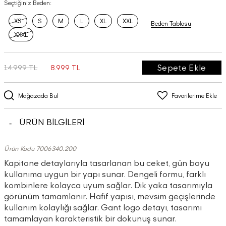
Seçtiğiniz Beden:
XS
S
M
L
XL
XXL
Beden Tablosu
XXXL
Sepete Ekle
14.999 TL
8.999 TL
Mağazada Bul
Favorilerime Ekle
ÜRÜN BİLGİLERİ
Ürün Kodu 7006340.200
Kapitone detaylarıyla tasarlanan bu ceket, gün boyu
kullanıma uygun bir yapı sunar. Dengeli formu, farklı
kombinlere kolayca uyum sağlar. Dik yaka tasarımıyla
görünüm tamamlanır. Hafif yapısı, mevsim geçişlerinde
kullanım kolaylığı sağlar. Gant logo detayı, tasarımı
tamamlayan karakteristik bir dokunuş sunar.