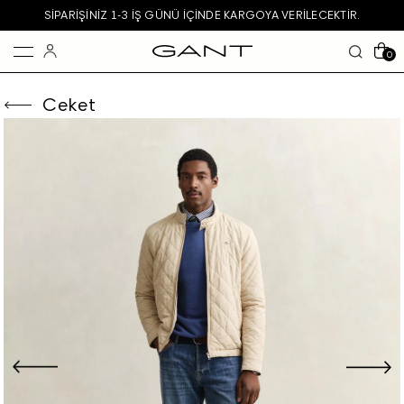
SIPARIŞINIZ 1-3 IŞ GÜNÜ IÇINDE KARGOYA VERILECEKTIR.
0
Ceket