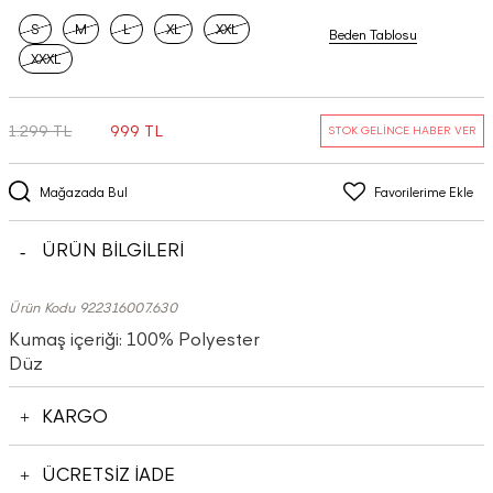
S
M
L
XL
XXL
Beden Tablosu
XXXL
1.299 TL
999 TL
STOK GELİNCE HABER VER
Mağazada Bul
Favorilerime Ekle
ÜRÜN BİLGİLERİ
Ürün Kodu 922316007.630
Kumaş içeriği: 100% Polyester
Düz
KARGO
ÜCRETSİZ İADE