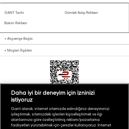
GANT Tarihi
Gömlek Kalıp Rehberi
Bakım Rehberi
+
Alışverişe Başla
+
Müşteri İlişkileri
Daha iyi bir deneyim için izninizi
istiyoruz
Türkiye
Mağaza Bul
Gant olarak, internet sitemizde edindiğiniz deneyiminizi
iyileştirmek, sitemizdeki işlevleri kişiselleştirmek ve ilgi
alanlarınıza göre özelleştirilmiş reklam/pazarlama
faaliyetleri yürütebilmek için çerezler kullanıyoruz. İnternet