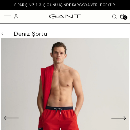
SIPARIŞINIZ 1-3 IŞ GÜNÜ IÇINDE KARGOYA VERILECEKTIR.
0
Deniz Şortu