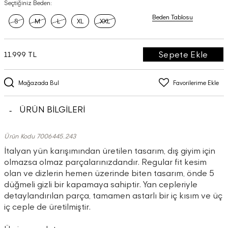
Seçtiğiniz Beden:
Beden Tablosu
S
M
L
XL
XXL
Sepete Ekle
11.999 TL
Mağazada Bul
Favorilerime Ekle
ÜRÜN BİLGİLERİ
Ürün Kodu 7006445.243
İtalyan yün karışımından üretilen tasarım, dış giyim için
olmazsa olmaz parçalarınızdandır. Regular fit kesim
olan ve dizlerin hemen üzerinde biten tasarım, önde 5
düğmeli gizli bir kapamaya sahiptir. Yan cepleriyle
detaylandırılan parça, tamamen astarlı bir iç kısım ve üç
iç ceple de üretilmiştir.