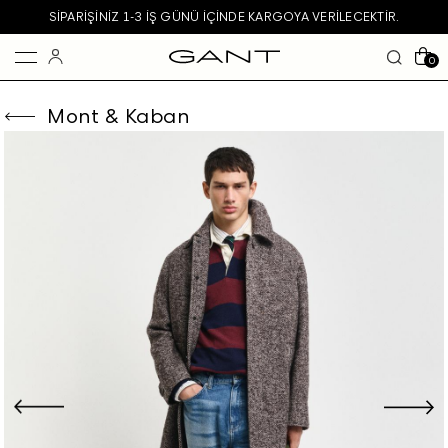
SIPARIŞINIZ 1-3 IŞ GÜNÜ IÇINDE KARGOYA VERILECEKTIR.
0
Mont & Kaban