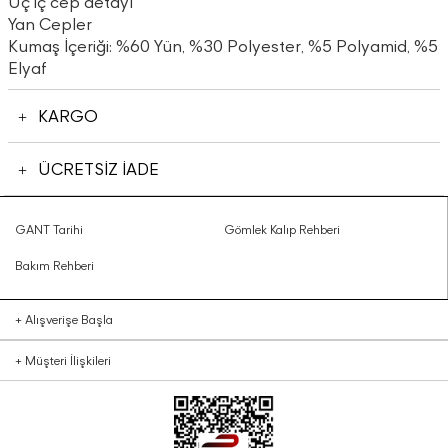
Üç iç cep detayı
Yan Cepler
Kumaş İçeriği: %60 Yün, %30 Polyester, %5 Polyamid, %5
Elyaf
KARGO
ÜCRETSİZ İADE
GANT Tarihi
Gömlek Kalıp Rehberi
Bakım Rehberi
+
Alışverişe Başla
+
Müşteri İlişkileri