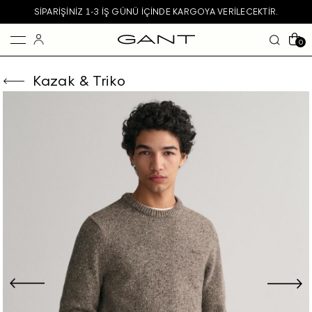
SIPARIŞINIZ 1-3 IŞ GÜNÜ IÇINDE KARGOYA VERILECEKTIR.
0
Kazak & Triko