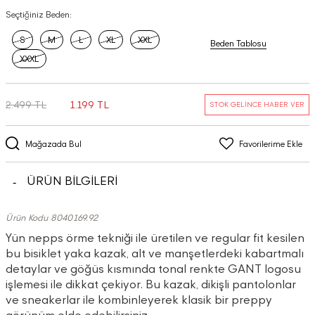
Seçtiğiniz Beden:
S
M
L
XL
XXL
Beden Tablosu
XXXL
2.499 TL
1.199 TL
STOK GELİNCE HABER VER
Mağazada Bul
Favorilerime Ekle
ÜRÜN BİLGİLERİ
Ürün Kodu 8040169.92
Yün nepps örme tekniği ile üretilen ve regular fit kesilen
bu bisiklet yaka kazak, alt ve manşetlerdeki kabartmalı
detaylar ve göğüs kısmında tonal renkte GANT logosu
işlemesi ile dikkat çekiyor. Bu kazak, dikişli pantolonlar
ve sneakerlar ile kombinleyerek klasik bir preppy