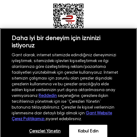
Daha iyi bir deneyim için izninizi
istiyoruz
Türkiye
Mağaza Bul
Gant olarak, internet sitemizde edindiğiniz deneyiminizi
iyileştirmek, sitemizdeki işlevleri kişiselleştirmek ve ilgi
alanlarınıza göre özelleştirilmiş reklam/pazarlama
faaliyetleri yürütebilmek için çerezler kullanıyoruz. İnternet
sitemizin çalışması için zorunlu olan çerezler dışındaki
çerezlerin kullanımına ve bu çerezler aracılığıyla elde
©
2026
GANT
edilen kişisel verilerinizin yurt dışına aktarılmasına onay
vermiyorsanız
Reddedin
seçeneğine; çerezlere ilişkin
tercihlerinizi yönetmek için ise “Çerezleri Yönetin”
İşlem Rehberi
Site Haritası
butonuna tıklayabilirsiniz. Çerezler ile kişisel verilerinizin
işlenmesine dair detaylı bilgi almak için
Gant Website
Güvenlik Politikası
Kullanım Koşulları
Çerez Politikamızı
ziyaret edebilirsiniz.
Aydınlatma Metni
Whatsapp Aydınlatma Metni
Çerezleri Yönetin
Kabul Edin