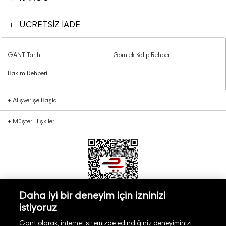
ÜCRETSİZ İADE
GANT Tarihi
Gömlek Kalıp Rehberi
Bakım Rehberi
+
Alışverişe Başla
+
Müşteri İlişkileri
Daha iyi bir deneyim için izninizi
istiyoruz
Türkiye
Mağaza Bul
Gant olarak, internet sitemizde edindiğiniz deneyiminizi