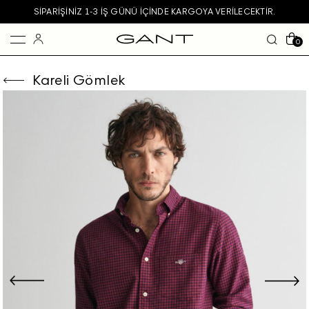
SIPARIŞINIZ 1-3 IŞ GÜNÜ IÇINDE KARGOYA VERILECEKTIR.
0
Kareli Gömlek