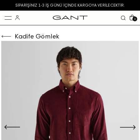
SIPARIŞINIZ 1-3 IŞ GÜNÜ IÇINDE KARGOYA VERILECEKTIR.
0
Kadife Gömlek