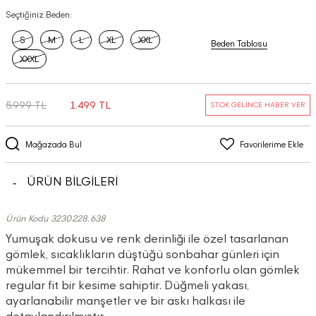
Seçtiğiniz Beden:
S
M
L
XL
XXL
Beden Tablosu
XXXL
5.999 TL
1.499 TL
STOK GELİNCE HABER VER
Mağazada Bul
Favorilerime Ekle
ÜRÜN BİLGİLERİ
Ürün Kodu 3230228.638
Yumuşak dokusu ve renk derinliği ile özel tasarlanan
gömlek, sıcaklıkların düştüğü sonbahar günleri için
mükemmel bir tercihtir. Rahat ve konforlu olan gömlek
regular fit bir kesime sahiptir. Düğmeli yakası,
ayarlanabilir manşetler ve bir askı halkası ile