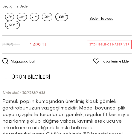
Seçtiğiniz Beden:
S
M
L
XL
XXL
Beden Tablosu
XXXL
2.999 TL
1.499 TL
STOK GELİNCE HABER VER
Mağazada Bul
Favorilerime Ekle
ÜRÜN BİLGİLERİ
Ürün Kodu 3000130.638
Pamuk poplin kumaşından üretilmiş klasik gömlek,
gardırobunuzun vazgeçilmezidir. Model boyunca iplik
boyalı çizgilerle tasarlanan gömlek, regular fit kesimiyle
hazırlanmış olup, düğme yakası, kıvrımlı etek ucu ve
arkada imza niteliğindeki askı halkası ile