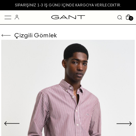
SIPARIŞINIZ 1-3 IŞ GÜNÜ IÇINDE KARGOYA VERILECEKTIR.
0
Çizgili Gömlek