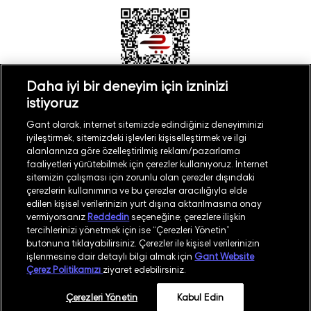
Daha iyi bir deneyim için izninizi
istiyoruz
Türkiye
Mağaza Bul
Gant olarak, internet sitemizde edindiğiniz deneyiminizi
iyileştirmek, sitemizdeki işlevleri kişiselleştirmek ve ilgi
alanlarınıza göre özelleştirilmiş reklam/pazarlama
faaliyetleri yürütebilmek için çerezler kullanıyoruz. İnternet
sitemizin çalışması için zorunlu olan çerezler dışındaki
çerezlerin kullanımına ve bu çerezler aracılığıyla elde
©
2026
GANT
edilen kişisel verilerinizin yurt dışına aktarılmasına onay
vermiyorsanız
Reddedin
seçeneğine; çerezlere ilişkin
tercihlerinizi yönetmek için ise “Çerezleri Yönetin”
İşlem Rehberi
Site Haritası
butonuna tıklayabilirsiniz. Çerezler ile kişisel verilerinizin
işlenmesine dair detaylı bilgi almak için
Gant Website
Güvenlik Politikası
Kullanım Koşulları
Çerez Politikamızı
ziyaret edebilirsiniz.
Aydınlatma Metni
Whatsapp Aydınlatma Metni
Çerezleri Yönetin
Kabul Edin