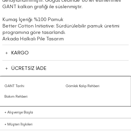
detaylandırılmıştır. Göğüs cebinde '80'ler esinlenmeli
GANT kalkan grafiği ile süslenmiştir.
Kumaş İçeriği: %100 Pamuk
Better Cotton Initiative: Sürdürülebilir pamuk üretimi
programına göre tasarlandı.
Arkada Halkalı Pile Tasarım
KARGO
ÜCRETSİZ İADE
GANT Tarihi
Gömlek Kalıp Rehberi
Bakım Rehberi
+
Alışverişe Başla
+
Müşteri İlişkileri