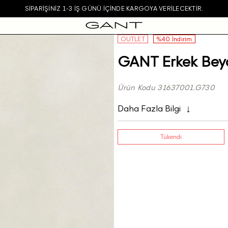
SIPARIŞINIZ 1-3 IŞ GÜNÜ IÇINDE KARGOYA VERILECEKTIR.
OUTLET
%40 İndirim
GANT Erkek Beya
Ürün Kodu 31637001.G730
Daha Fazla Bilgi
Tükendi