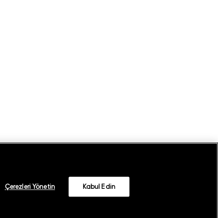
Çerezleri Yönetin
Kabul Edin
©
2026
GANT
Whatsapp Aydınlatma Metni