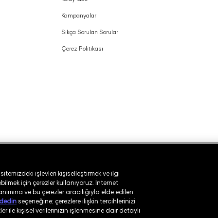
Kampanyalar
Sıkça Sorulan Sorular
Çerez Politikası
temizdeki işlevleri kişiselleştirmek ve ilgi
ilmek için çerezler kullanıyoruz. İnternet
lanımına ve bu çerezler aracılığıyla elde edilen
dedin
seçeneğine; çerezlere ilişkin tercihlerinizi
r ile kişisel verilerinizin işlenmesine dair detaylı
ı
Güvenlik Politikası
Kullanım Koşulları
Aydınlatma Metni