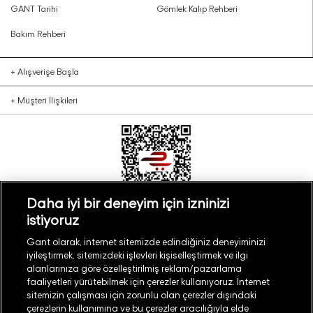
GANT Tarihi
Gömlek Kalıp Rehberi
Bakım Rehberi
+
Alışverişe Başla
+
Müşteri İlişkileri
Daha iyi bir deneyim için izninizi
istiyoruz
Türkiye
Mağaza Bul
Gant olarak, internet sitemizde edindiğiniz deneyiminizi
iyileştirmek, sitemizdeki işlevleri kişiselleştirmek ve ilgi
alanlarınıza göre özelleştirilmiş reklam/pazarlama
faaliyetleri yürütebilmek için çerezler kullanıyoruz. İnternet
sitemizin çalışması için zorunlu olan çerezler dışındaki
çerezlerin kullanımına ve bu çerezler aracılığıyla elde