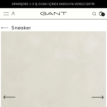
SIPARIŞINIZ 1-3 IŞ GÜNÜ IÇINDE KARGOYA VERILECEKTIR.
0
Sneaker