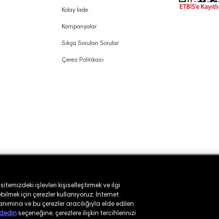
Kolay İade
Kampanyalar
Sıkça Sorulan Sorular
Çerez Politikası
temizdeki işlevleri kişiselleştirmek ve ilgi
ilmek için çerezler kullanıyoruz. İnternet
lanımına ve bu çerezler aracılığıyla elde edilen
dedin
seçeneğine; çerezlere ilişkin tercihlerinizi