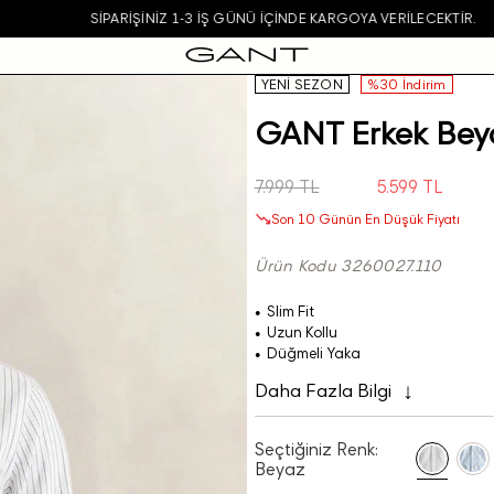
SIPARIŞINIZ 1-3 IŞ GÜNÜ IÇINDE KARGOYA VERILECEKTIR.
YENİ SEZON
%30 İndirim
GANT Erkek Beya
7.999 TL
5.599 TL
Son 10 Günün En Düşük Fiyatı
Ürün Kodu 3260027.110
Slim Fit
Uzun Kollu
Düğmeli Yaka
Daha Fazla Bilgi
Seçtiğiniz Renk:
Beyaz