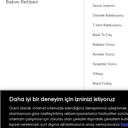
Bakım Rehberi
Sezon İndirimi
Gömlek Koleksiyonu
T-shirt Koleksiyonu
Back To City
Babalar Günü
Anneler Günü
Sevgililer Günü
Yılbaşı
Black Friday
Tavsiye Edin Kazanın
Daha iyi bir deneyim için izninizi istiyoruz
Gant olarak, internet sitemizde edindiğiniz deneyiminizi iyileştirmek, si
alanlarınıza göre özelleştirilmiş reklam/pazarlama faaliyetleri yürüteb
Türkiye
Mağaza Bul
sitemizin çalışması için zorunlu olan çerezler dışındaki çerezlerin kul
kişisel verilerinizin yurt dışına aktarılmasına onay vermiyorsanız
Red