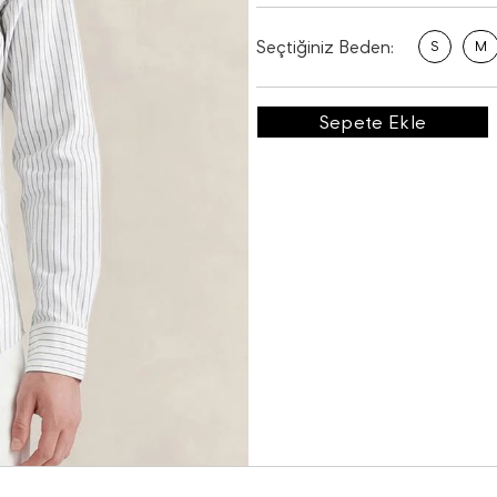
Seçtiğiniz Beden:
S
M
Sepete Ekle