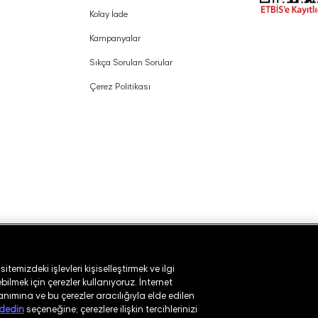
Kolay İade
Kampanyalar
Sıkça Sorulan Sorular
Çerez Politikası
temizdeki işlevleri kişiselleştirmek ve ilgi
ilmek için çerezler kullanıyoruz. İnternet
lanımına ve bu çerezler aracılığıyla elde edilen
dedin
seçeneğine; çerezlere ilişkin tercihlerinizi