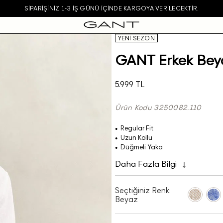
SIPARIŞINIZ 1-3 IŞ GÜNÜ IÇINDE KARGOYA VERILECEKTIR.
YENİ SEZON
GANT Erkek Beya
5.999 TL
Ürün Kodu 3250082.110
Regular Fit
Uzun Kollu
Düğmeli Yaka
Daha Fazla Bilgi
Seçtiğiniz Renk:
Beyaz