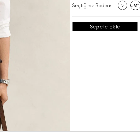
Seçtiğiniz Beden:
S
M
Sepete Ekle