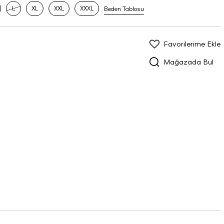
L
XL
XXL
XXXL
Beden Tablosu
Favorilerime Ekle
Mağazada Bul