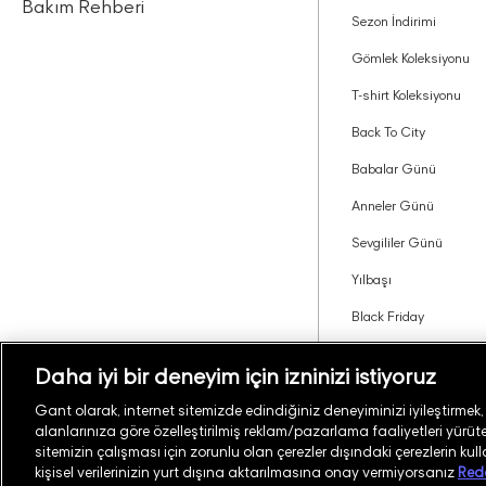
Bakım Rehberi
Sezon İndirimi
Gömlek Koleksiyonu
T-shirt Koleksiyonu
Back To City
Babalar Günü
Anneler Günü
Sevgililer Günü
Yılbaşı
Black Friday
Tavsiye Edin Kazanın
Daha iyi bir deneyim için izninizi istiyoruz
Gant olarak, internet sitemizde edindiğiniz deneyiminizi iyileştirmek, si
alanlarınıza göre özelleştirilmiş reklam/pazarlama faaliyetleri yürüteb
Türkiye
Mağaza Bul
sitemizin çalışması için zorunlu olan çerezler dışındaki çerezlerin kul
kişisel verilerinizin yurt dışına aktarılmasına onay vermiyorsanız
Red