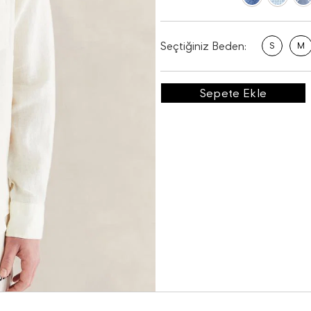
Seçtiğiniz Beden:
S
M
Sepete Ekle