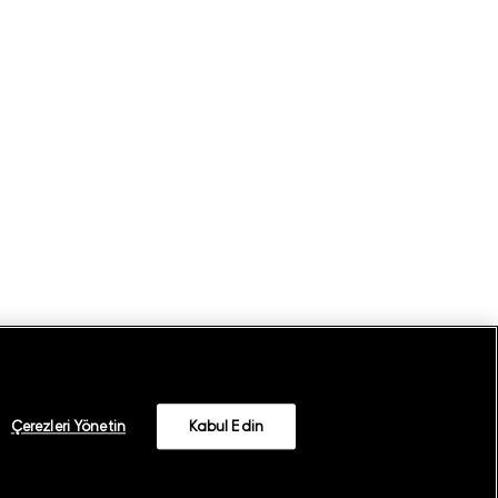
Çerezleri Yönetin
Kabul Edin
©
2026
GANT
Whatsapp Aydınlatma Metni