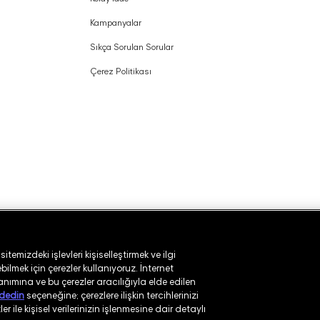
Kampanyalar
Sıkça Sorulan Sorular
Çerez Politikası
temizdeki işlevleri kişiselleştirmek ve ilgi
ilmek için çerezler kullanıyoruz. İnternet
lanımına ve bu çerezler aracılığıyla elde edilen
dedin
seçeneğine; çerezlere ilişkin tercihlerinizi
r ile kişisel verilerinizin işlenmesine dair detaylı
ı
Güvenlik Politikası
Kullanım Koşulları
Aydınlatma Metni