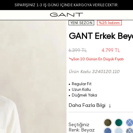
SIPARIŞINIZ 1-3 IŞ GÜNÜ IÇINDE KARGOYA VERILECEKTIR.
YENİ SEZON
%25 İndirim
GANT Erkek Bey
6.399 TL
4.799 TL
Son 10 Günün En Düşük Fiyatı
Ürün Kodu 3240120.110
Regular Fit
Uzun Kollu
Düğmeli Yaka
Daha Fazla Bilgi
Seçtiğiniz
Renk:
Beyaz