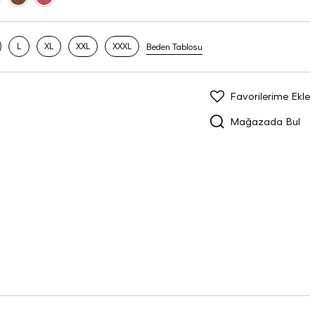
L
XL
XXL
XXXL
Beden Tablosu
Favorilerime Ekle
Mağazada Bul