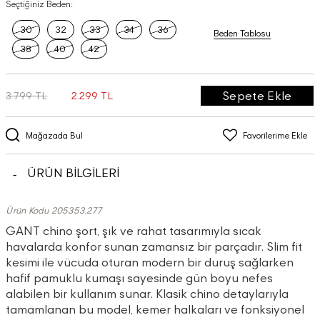
Seçtiğiniz Beden:
30
32
33
34
36
Beden Tablosu
38
40
42
Sepete Ekle
3.799 TL
2.299 TL
Mağazada Bul
Favorilerime Ekle
ÜRÜN BİLGİLERİ
Ürün Kodu 205353.277
GANT chino şort, şık ve rahat tasarımıyla sıcak
havalarda konfor sunan zamansız bir parçadır. Slim fit
kesimi ile vücuda oturan modern bir duruş sağlarken
hafif pamuklu kumaşı sayesinde gün boyu nefes
alabilen bir kullanım sunar. Klasik chino detaylarıyla
tamamlanan bu model, kemer halkaları ve fonksiyonel