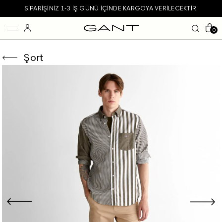
SIPARIŞINIZ 1-3 IŞ GÜNÜ IÇINDE KARGOYA VERILECEKTIR.
0
Şort