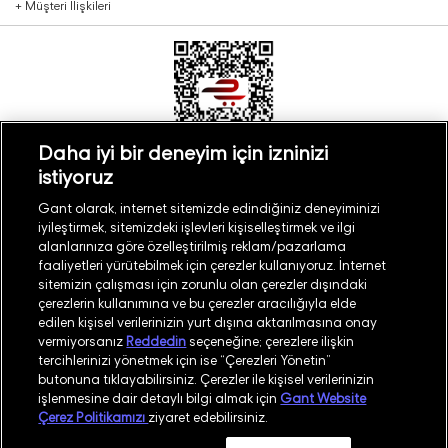
+
Müşteri İlişkileri
Daha iyi bir deneyim için izninizi
istiyoruz
Türkiye
Mağaza Bul
Gant olarak, internet sitemizde edindiğiniz deneyiminizi
iyileştirmek, sitemizdeki işlevleri kişiselleştirmek ve ilgi
alanlarınıza göre özelleştirilmiş reklam/pazarlama
faaliyetleri yürütebilmek için çerezler kullanıyoruz. İnternet
sitemizin çalışması için zorunlu olan çerezler dışındaki
çerezlerin kullanımına ve bu çerezler aracılığıyla elde
©
2026
GANT
edilen kişisel verilerinizin yurt dışına aktarılmasına onay
vermiyorsanız
Reddedin
seçeneğine; çerezlere ilişkin
tercihlerinizi yönetmek için ise “Çerezleri Yönetin”
İşlem Rehberi
Site Haritası
butonuna tıklayabilirsiniz. Çerezler ile kişisel verilerinizin
işlenmesine dair detaylı bilgi almak için
Gant Website
Güvenlik Politikası
Kullanım Koşulları
Çerez Politikamızı
ziyaret edebilirsiniz.
Aydınlatma Metni
Whatsapp Aydınlatma Metni