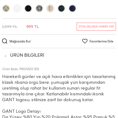
1.299 TL
599 TL
STOK GELİNCE HABER VER
Mağazada Bul
Favorilerime Ekle
ÜRÜN BİLGİLERİ
Ürün Kodu 9910023.301
Hareketli günler ve açık hava etkinlikleri için tasarlanmış
klasik ribana örgü bere, yumuşak yün karışımından
üretilmiş olup rahat bir kullanım sunan regular fit
tasarımıyla öne çıkar. Katlanabilir kısmındaki ikonik
GANT logosu, stilinize zarif bir dokunuş katar.
GANT Logo Detayı
Dış Yüzey: %80 Yün %20 Poliamid, Astar: %95 Pamuk %5