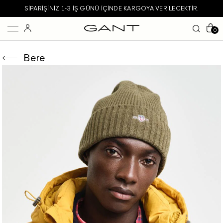
SIPARIŞINIZ 1-3 IŞ GÜNÜ IÇINDE KARGOYA VERILECEKTIR.
0
Bere