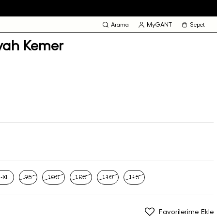
Arama
MyGANT
Sepet
yah Kemer
L-XL
95
100
105
110
115
Favorilerime Ekle