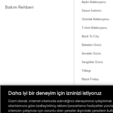
Kadın Koleksiyonu
Bakım Rehberi
Sezon İndirimi
Gömlek Koleksiyonu
T-shirt Koleksiyonu
Back To City
Babalar Günü
Anneler Günü
Sevgililer Günü
Yılbaşı
Black Friday
Tavsiye Edin Kazanın
Daha iyi bir deneyim için izninizi istiyoruz
Gant olarak, internet sitemizde edindiğiniz deneyiminizi iyileştirmek, si
alanlarınıza göre özelleştirilmiş reklam/pazarlama faaliyetleri yürüteb
Türkiye
Mağaza Bul
sitemizin çalışması için zorunlu olan çerezler dışındaki çerezlerin kul