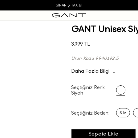
SIPARIŞ TAKIBI
GANT Unisex Si
3.999 TL
Ürün Kodu 9940192.5
Daha Fazla Bilgi
Seçtiğiniz Renk:
Siyah
Seçtiğiniz Beden:
S-M
Sepete Ekle