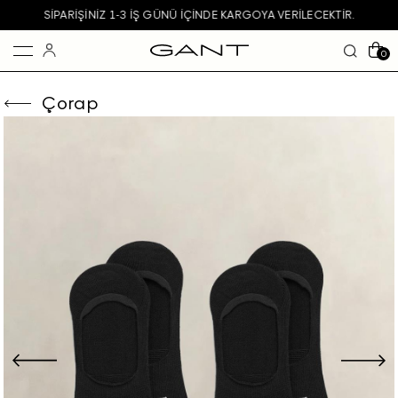
SIPARIŞINIZ 1-3 IŞ GÜNÜ IÇINDE KARGOYA VERILECEKTIR.
0
Çorap