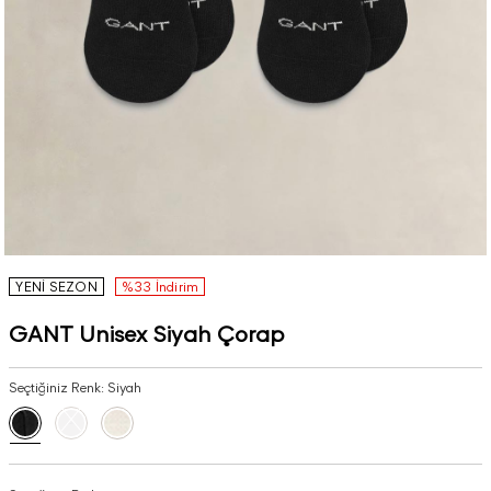
YENİ SEZON
%33 İndirim
GANT Unisex Siyah Çorap
Seçtiğiniz Renk:
Siyah