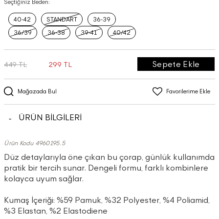
Seçtiğiniz Beden:
40-42
STANDART
36-39
36/39
36-38
39-41
40/42
Sepete Ekle
449 TL
299 TL
Mağazada Bul
Favorilerime Ekle
ÜRÜN BİLGİLERİ
Ürün Kodu 4960195.5
Düz detaylarıyla öne çıkan bu çorap, günlük kullanımda
pratik bir tercih sunar. Dengeli formu, farklı kombinlere
kolayca uyum sağlar.
Kumaş İçeriği: %59 Pamuk, %32 Polyester, %4 Poliamid,
%3 Elastan, %2 Elastodiene