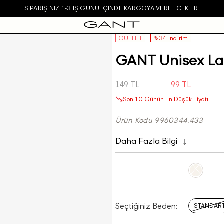
SIPARIŞINIZ 1-3 IŞ GÜNÜ IÇINDE KARGOYA VERILECEKTIR.
OUTLET
%34 İndirim
GANT Unisex La
149 TL
99 TL
Son 10 Günün En Düşük Fiyatı
Ürün Kodu 9960344.433
Daha Fazla Bilgi
Seçtiğiniz Beden:
STANDAR