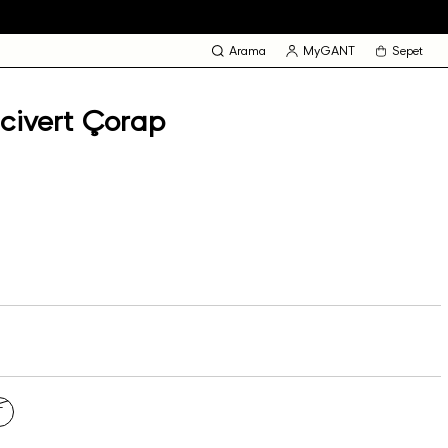
Arama
MyGANT
Sepet
civert Çorap
T