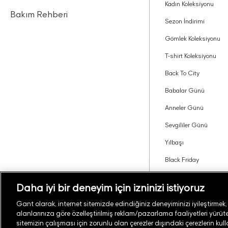
Kadın Koleksiyonu
Bakım Rehberi
Sezon İndirimi
Gömlek Koleksiyonu
T-shirt Koleksiyonu
Back To City
Babalar Günü
Anneler Günü
Sevgililer Günü
Yılbaşı
Black Friday
Tavsiye Edin Kazanın
Daha iyi bir deneyim için izninizi istiyoruz
Gant olarak, internet sitemizde edindiğiniz deneyiminizi iyileştirmek, si
alanlarınıza göre özelleştirilmiş reklam/pazarlama faaliyetleri yürüteb
Türkiye
Mağaza Bul
sitemizin çalışması için zorunlu olan çerezler dışındaki çerezlerin kul