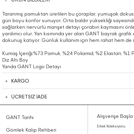
Taranmış pamuktan üretilen bu çoraplar, yumuşak dokusu
gün boyu konfor sunuyor. Orta baldır yüksekliği sayesind
sağlarken nervürlü manşet detayı çorabın kaymasını önl
yardımcı olur. Yan kısmında yer alan GANT bayrak grafik de
dokunuş katıyor. Günlük kullanım için hem rahat hem de st
Kumaş İçeriği:%73 Pamuk, %24 Poliamid, %2 Elastan, %1 
Diz Altı Boy
Yanda GANT Logo Detayı
KARGO
ÜCRETSİZ İADE
Alışverişe Başla
GANT Tarihi
Erkek Koleksiyonu
Gömlek Kalıp Rehberi