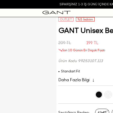
SIPARIŞINIZ 1-3 IŞ GÜNÜ IÇINDE KARGOYA VERILECEKTIR.
OUTLET
%5 İndirim
GANT Unisex Be
209 TL
199 TL
Son 10 Günün En Düşük Fiyatı
Ürün Kodu 9925310T.113
Standart Fit
Daha Fazla Bilgi
Seçtiğiniz Beden:
43-45