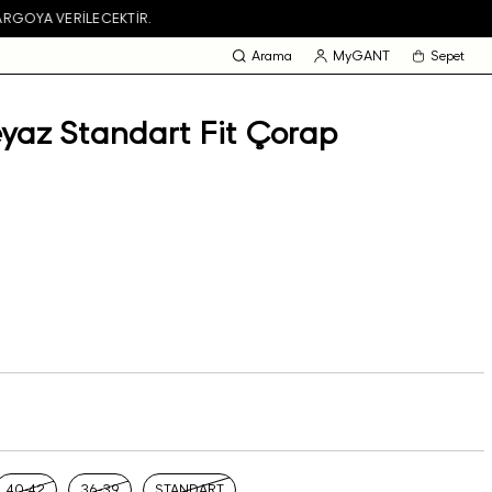
Arama
MyGANT
Sepet
yaz Standart Fit Çorap
40-42
36-39
STANDART