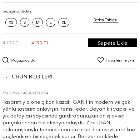
Seçtiğiniz Beden:
Beden Tablosu
XS
S
M
L
XL
Sepete Ekle
4.799 TL
4.199 TL
Mağazada Bul
Favorilerime Ekle
ÜRÜN BİLGİLERİ
Ürün Kodu 4800200.654
Tasarımıyla öne çıkan kazak, GANT'ın modern ve çok
yönlü tasarım anlayışını temsil eder. Dayanıklı yapısı ve
şık detayları sayesinde gardırobunuzun en işlevsel
parçalarından biri olmaya adaydır. Zarif GANT
dokunuşlarıyla tamamlanan bu ürün, her mevsim stilinizi
güçlendiren bir seçenek sunar. Benzer renklerle