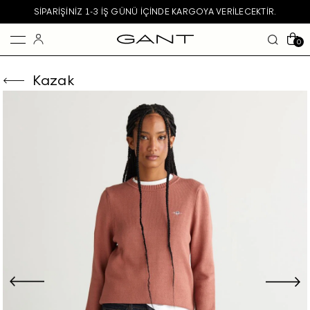
SIPARIŞINIZ 1-3 IŞ GÜNÜ IÇINDE KARGOYA VERILECEKTIR.
0
Kazak