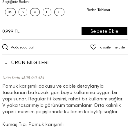
Seçtiğiniz Beden:
Beden Tablosu
XS
S
M
L
XL
Sepete Ekle
8.999 TL
Mağazada Bul
Favorilerime Ekle
ÜRÜN BİLGİLERİ
Ürün Kodu 4805460.424
Pamuk karışımlı dokusu ve cable detaylarıyla
tasarlanan bu kazak, gün boyu kullanıma uygun bir
yapı sunar. Regular fit kesimi, rahat bir kullanım sağlar.
V yaka tasarımıyla görünüm tamamlanır. Orta kalınlık
yapısı, mevsim geçişlerinde kullanım kolaylığı sağlar.
Kumaş Tipi: Pamuk karışımlı