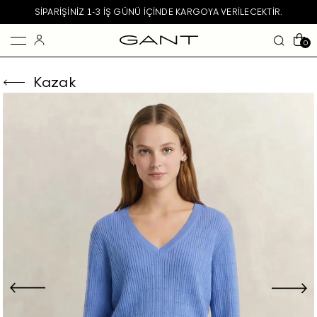
SIPARIŞINIZ 1-3 IŞ GÜNÜ IÇINDE KARGOYA VERILECEKTIR.
0
Kazak