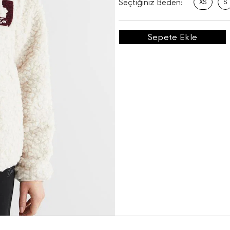
Seçtiğiniz Beden:
XS
S
Sepete Ekle