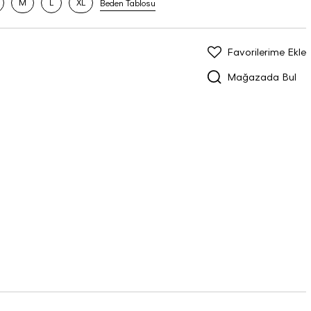
M
L
XL
Beden Tablosu
Favorilerime Ekle
Mağazada Bul