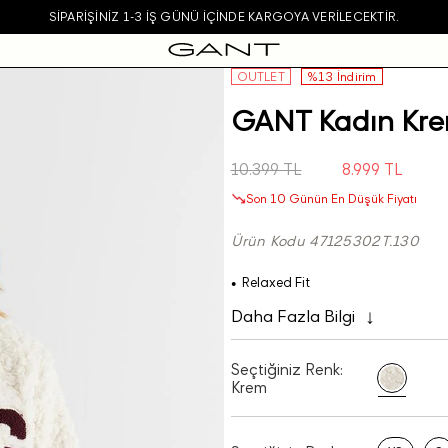
SIPARIŞINIZ 1-3 IŞ GÜNÜ IÇINDE KARGOYA VERILECEKTIR.
OUTLET
%13 İndirim
GANT Kadın Kre
10.399 TL
8.999 TL
Son 10 Günün En Düşük Fiyatı
Ürün Kodu 47125302T.130
Relaxed Fit
Daha Fazla Bilgi
Seçtiğiniz Renk:
Krem