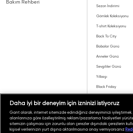
Bakım Rehberi
Sezon İndirimi
Gömlek Koleksiyonu
T-shirt Koleksiyonu
Back To City
Babalar Günü
Anneler Günü
Sevgililer Günü
Yılbaşı
Black Friday
Tavsiye Edin Kazanın
Daha iyi bir deneyim için izninizi istiyoruz
Gant olarak, internet sitemizde edindiğiniz deneyiminizi iyileştirmek, si
alanlarınıza göre özelleştirilmiş reklam/pazarlama faaliyetleri yürüteb
Türkiye
Mağaza Bul
sitemizin çalışması için zorunlu olan çerezler dışındaki çerezlerin kul
kişisel verilerinizin yurt dışına aktarılmasına onay vermiyorsanız
Red