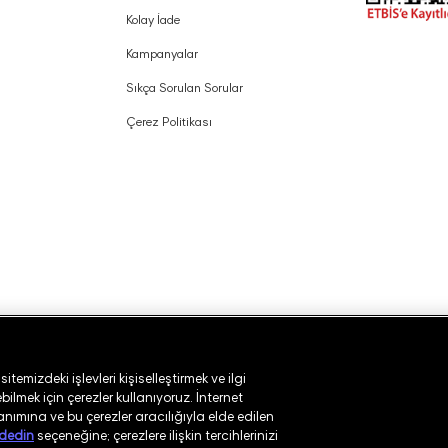
Kolay İade
Kampanyalar
Sıkça Sorulan Sorular
Çerez Politikası
temizdeki işlevleri kişiselleştirmek ve ilgi
ilmek için çerezler kullanıyoruz. İnternet
lanımına ve bu çerezler aracılığıyla elde edilen
dedin
seçeneğine; çerezlere ilişkin tercihlerinizi