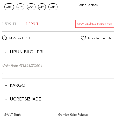
Beden Tablosu
XS
S
M
L
XL
1.599 TL
1.299 TL
STOK GELİNCE HABER VER
Mağazada Bul
Favorilerime Ekle
ÜRÜN BİLGİLERİ
Ürün Kodu 42325312T.604
-
KARGO
ÜCRETSİZ İADE
GANT Tarihi
Gömlek Kalıp Rehberi