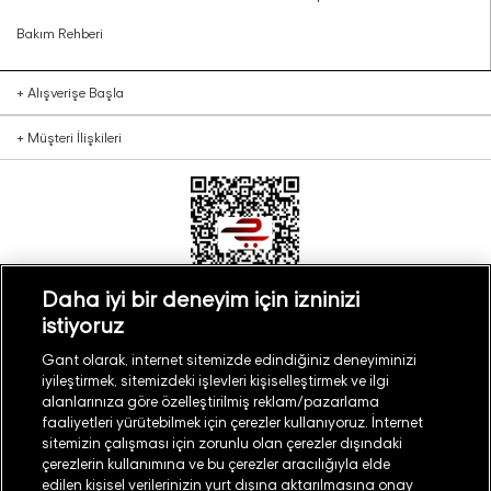
Bakım Rehberi
+
Alışverişe Başla
+
Müşteri İlişkileri
Daha iyi bir deneyim için izninizi
istiyoruz
Türkiye
Mağaza Bul
Gant olarak, internet sitemizde edindiğiniz deneyiminizi
iyileştirmek, sitemizdeki işlevleri kişiselleştirmek ve ilgi
alanlarınıza göre özelleştirilmiş reklam/pazarlama
faaliyetleri yürütebilmek için çerezler kullanıyoruz. İnternet
sitemizin çalışması için zorunlu olan çerezler dışındaki
çerezlerin kullanımına ve bu çerezler aracılığıyla elde
©
2026
GANT
edilen kişisel verilerinizin yurt dışına aktarılmasına onay