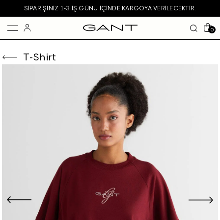
SIPARIŞINIZ 1-3 IŞ GÜNÜ IÇINDE KARGOYA VERILECEKTIR.
0
T-Shirt