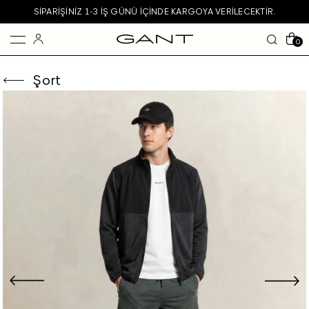
SIPARIŞINIZ 1-3 IŞ GÜNÜ IÇINDE KARGOYA VERILECEKTIR.
0
Şort