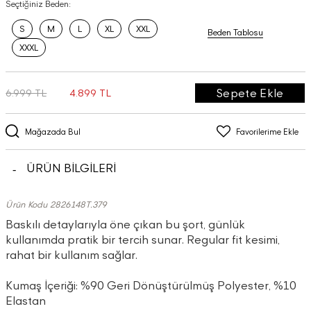
Seçtiğiniz Beden:
S
M
L
XL
XXL
Beden Tablosu
XXXL
Sepete Ekle
6.999 TL
4.899 TL
Mağazada Bul
Favorilerime Ekle
ÜRÜN BİLGİLERİ
Ürün Kodu 2826148T.379
Baskılı detaylarıyla öne çıkan bu şort, günlük
kullanımda pratik bir tercih sunar. Regular fit kesimi,
rahat bir kullanım sağlar.
Kumaş İçeriği: %90 Geri Dönüştürülmüş Polyester, %10
Elastan