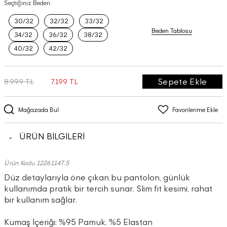
Seçtiğiniz Beden:
30/32
32/32
33/32
Beden Tablosu
34/32
36/32
38/32
40/32
42/32
Sepete Ekle
8.999 TL
7.199 TL
Mağazada Bul
Favorilerime Ekle
ÜRÜN BİLGİLERİ
Ürün Kodu 1226114T.5
Düz detaylarıyla öne çıkan bu pantolon, günlük
kullanımda pratik bir tercih sunar. Slim fit kesimi, rahat
bir kullanım sağlar.
Kumaş İçeriği: %95 Pamuk, %5 Elastan