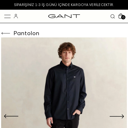
SIPARIŞINIZ 1-3 IŞ GÜNÜ IÇINDE KARGOYA VERILECEKTIR.
0
Pantolon