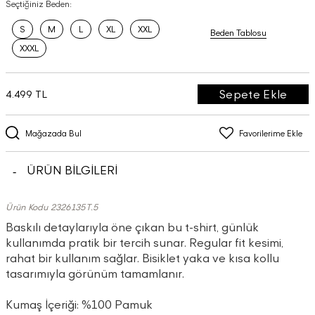
Seçtiğiniz Beden:
S
M
L
XL
XXL
Beden Tablosu
XXXL
Sepete Ekle
4.499 TL
Mağazada Bul
Favorilerime Ekle
ÜRÜN BİLGİLERİ
Ürün Kodu 2326135T.5
Baskılı detaylarıyla öne çıkan bu t-shirt, günlük
kullanımda pratik bir tercih sunar. Regular fit kesimi,
rahat bir kullanım sağlar. Bisiklet yaka ve kısa kollu
tasarımıyla görünüm tamamlanır.
Kumaş İçeriği: %100 Pamuk