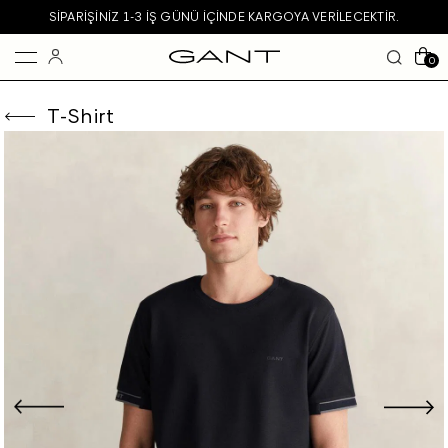
SIPARIŞINIZ 1-3 IŞ GÜNÜ IÇINDE KARGOYA VERILECEKTIR.
0
T-Shirt