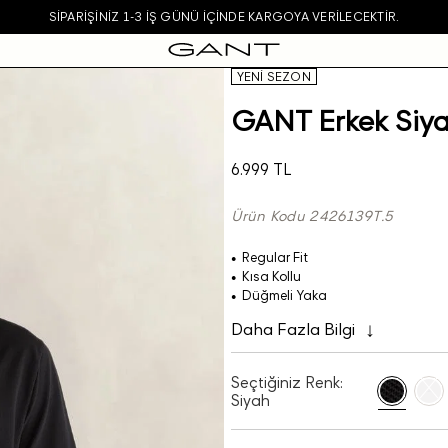
SIPARIŞINIZ 1-3 IŞ GÜNÜ IÇINDE KARGOYA VERILECEKTIR.
YENİ SEZON
GANT Erkek Siyah
6.999 TL
Ürün Kodu 2426139T.5
Regular Fit
Kısa Kollu
Düğmeli Yaka
Daha Fazla Bilgi
Seçtiğiniz Renk:
Siyah