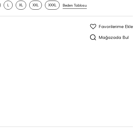
L
XL
XXL
XXXL
Beden Tablosu
Favorilerime Ekle
Mağazada Bul