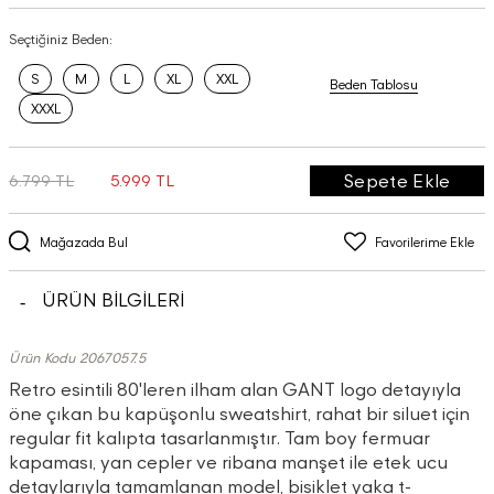
Seçtiğiniz Beden:
S
M
L
XL
XXL
Beden Tablosu
XXXL
Sepete Ekle
6.799 TL
5.999 TL
Mağazada Bul
Favorilerime Ekle
ÜRÜN BİLGİLERİ
Ürün Kodu 2067057.5
Retro esintili 80'leren ilham alan GANT logo detayıyla
öne çıkan bu kapüşonlu sweatshirt, rahat bir siluet için
regular fit kalıpta tasarlanmıştır. Tam boy fermuar
kapaması, yan cepler ve ribana manşet ile etek ucu
detaylarıyla tamamlanan model, bisiklet yaka t-