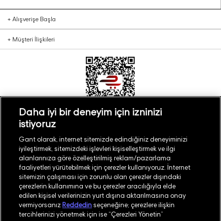
+
Alışverişe Başla
+
Müşteri İlişkileri
Daha iyi bir deneyim için izninizi
istiyoruz
Türkiye
Mağaza Bul
Gant olarak, internet sitemizde edindiğiniz deneyiminizi
iyileştirmek, sitemizdeki işlevleri kişiselleştirmek ve ilgi
alanlarınıza göre özelleştirilmiş reklam/pazarlama
faaliyetleri yürütebilmek için çerezler kullanıyoruz. İnternet
sitemizin çalışması için zorunlu olan çerezler dışındaki
çerezlerin kullanımına ve bu çerezler aracılığıyla elde
©
2026
GANT
edilen kişisel verilerinizin yurt dışına aktarılmasına onay
vermiyorsanız
Reddedin
seçeneğine; çerezlere ilişkin
tercihlerinizi yönetmek için ise “Çerezleri Yönetin”
İşlem Rehberi
Site Haritası