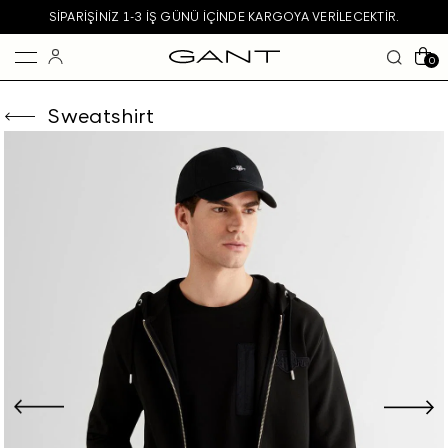
SIPARIŞINIZ 1-3 IŞ GÜNÜ IÇINDE KARGOYA VERILECEKTIR.
0
Sweatshirt