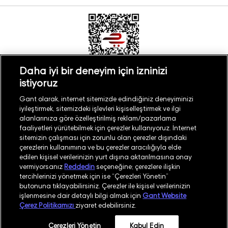
Daha iyi bir deneyim için izninizi
istiyoruz
Türkiye
Mağaza Bul
Gant olarak, internet sitemizde edindiğiniz deneyiminizi
iyileştirmek, sitemizdeki işlevleri kişiselleştirmek ve ilgi
alanlarınıza göre özelleştirilmiş reklam/pazarlama
faaliyetleri yürütebilmek için çerezler kullanıyoruz. İnternet
sitemizin çalışması için zorunlu olan çerezler dışındaki
çerezlerin kullanımına ve bu çerezler aracılığıyla elde
©
2026
GANT
edilen kişisel verilerinizin yurt dışına aktarılmasına onay
vermiyorsanız
Reddedin
seçeneğine; çerezlere ilişkin
tercihlerinizi yönetmek için ise “Çerezleri Yönetin”
İşlem Rehberi
Site Haritası
butonuna tıklayabilirsiniz. Çerezler ile kişisel verilerinizin
işlenmesine dair detaylı bilgi almak için
Gant Website
Güvenlik Politikası
Kullanım Koşulları
Çerez Politikamızı
ziyaret edebilirsiniz.
Aydınlatma Metni
Whatsapp Aydınlatma Metni
Çerezleri Yönetin
Kabul Edin