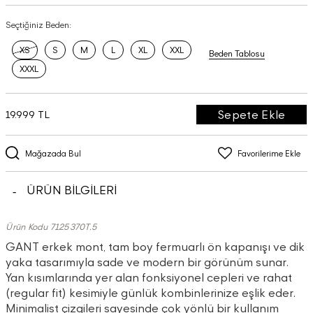
Seçtiğiniz Beden:
XS
S
M
L
XL
XXL
Beden Tablosu
XXXL
Sepete Ekle
19.999 TL
Mağazada Bul
Favorilerime Ekle
ÜRÜN BİLGİLERİ
Ürün Kodu 7125370T.5
GANT erkek mont, tam boy fermuarlı ön kapanışı ve dik
yaka tasarımıyla sade ve modern bir görünüm sunar.
Yan kısımlarında yer alan fonksiyonel cepleri ve rahat
(regular fit) kesimiyle günlük kombinlerinize eşlik eder.
Minimalist çizgileri sayesinde çok yönlü bir kullanım