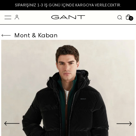
SIPARIŞINIZ 1-3 IŞ GÜNÜ IÇINDE KARGOYA VERILECEKTIR.
0
Mont & Kaban