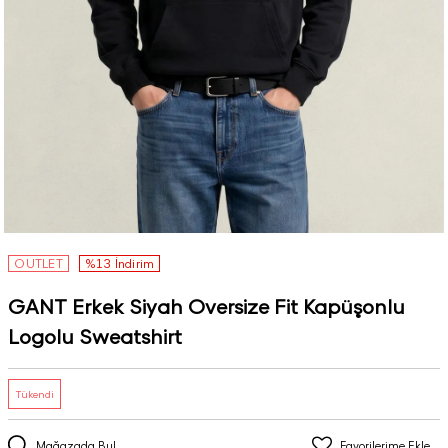
OUTLET
%13 İndirim
GANT Erkek Siyah Oversize Fit Kapüşonlu
Logolu Sweatshirt
Tükendi
Mağazada Bul
Favorilerime Ekle