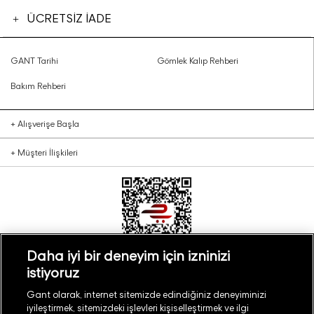
ÜCRETSİZ İADE
GANT Tarihi
Gömlek Kalıp Rehberi
Bakım Rehberi
+
Alışverişe Başla
+
Müşteri İlişkileri
Daha iyi bir deneyim için izninizi
istiyoruz
Türkiye
Mağaza Bul
Gant olarak, internet sitemizde edindiğiniz deneyiminizi
iyileştirmek, sitemizdeki işlevleri kişiselleştirmek ve ilgi