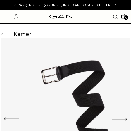
SIPARIŞINIZ 1-3 IŞ GÜNÜ IÇINDE KARGOYA VERILECEKTIR.
0
Kemer