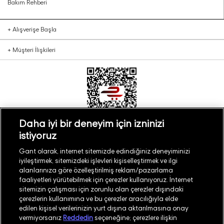
Bakım Rehberi
+
Alışverişe Başla
+
Müşteri İlişkileri
Daha iyi bir deneyim için izninizi
istiyoruz
Türkiye
Mağaza Bul
Gant olarak, internet sitemizde edindiğiniz deneyiminizi
iyileştirmek, sitemizdeki işlevleri kişiselleştirmek ve ilgi
alanlarınıza göre özelleştirilmiş reklam/pazarlama
faaliyetleri yürütebilmek için çerezler kullanıyoruz. İnternet
sitemizin çalışması için zorunlu olan çerezler dışındaki
çerezlerin kullanımına ve bu çerezler aracılığıyla elde
©
2026
GANT
edilen kişisel verilerinizin yurt dışına aktarılmasına onay
vermiyorsanız
Reddedin
seçeneğine; çerezlere ilişkin