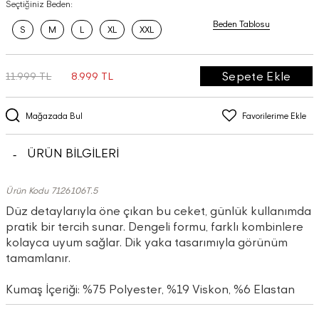
Seçtiğiniz Beden:
Beden Tablosu
S
M
L
XL
XXL
Sepete Ekle
11.999 TL
8.999 TL
Mağazada Bul
Favorilerime Ekle
ÜRÜN BİLGİLERİ
Ürün Kodu 7126106T.5
Düz detaylarıyla öne çıkan bu ceket, günlük kullanımda
pratik bir tercih sunar. Dengeli formu, farklı kombinlere
kolayca uyum sağlar. Dik yaka tasarımıyla görünüm
tamamlanır.
Kumaş İçeriği: %75 Polyester, %19 Viskon, %6 Elastan