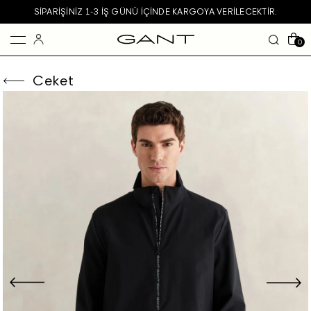
SIPARIŞINIZ 1-3 IŞ GÜNÜ IÇINDE KARGOYA VERILECEKTIR.
0
Ceket