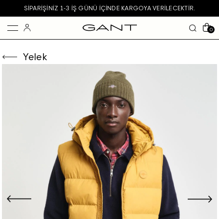
SIPARIŞINIZ 1-3 IŞ GÜNÜ IÇINDE KARGOYA VERILECEKTIR.
0
Yelek