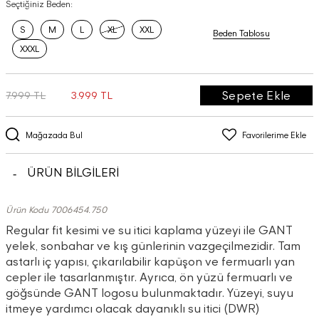
Seçtiğiniz Beden:
S
M
L
XL
XXL
Beden Tablosu
XXXL
Sepete Ekle
7.999 TL
3.999 TL
Mağazada Bul
Favorilerime Ekle
ÜRÜN BİLGİLERİ
Ürün Kodu 7006454.750
Regular fit kesimi ve su itici kaplama yüzeyi ile GANT
yelek, sonbahar ve kış günlerinin vazgeçilmezidir. Tam
astarlı iç yapısı, çıkarılabilir kapüşon ve fermuarlı yan
cepler ile tasarlanmıştır. Ayrıca, ön yüzü fermuarlı ve
göğsünde GANT logosu bulunmaktadır. Yüzeyi, suyu
itmeye yardımcı olacak dayanıklı su itici (DWR)