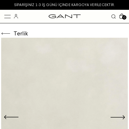
SIPARIŞINIZ 1-3 IŞ GÜNÜ IÇINDE KARGOYA VERILECEKTIR.
0
Terlik