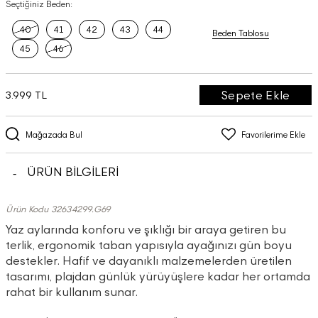
Seçtiğiniz Beden:
40
41
42
43
44
Beden Tablosu
45
46
Sepete Ekle
3.999 TL
Mağazada Bul
Favorilerime Ekle
ÜRÜN BİLGİLERİ
Ürün Kodu 32634299.G69
Yaz aylarında konforu ve şıklığı bir araya getiren bu
terlik, ergonomik taban yapısıyla ayağınızı gün boyu
destekler. Hafif ve dayanıklı malzemelerden üretilen
tasarımı, plajdan günlük yürüyüşlere kadar her ortamda
rahat bir kullanım sunar.