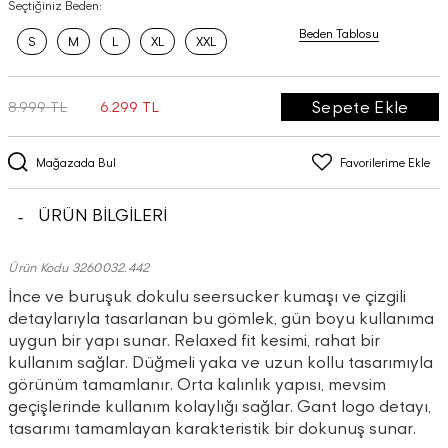
Seçtiğiniz Beden:
Beden Tablosu
S
M
L
XL
XXL
Sepete Ekle
8.999 TL
6.299 TL
Mağazada Bul
Favorilerime Ekle
ÜRÜN BİLGİLERİ
Ürün Kodu 3260032.442
İnce ve buruşuk dokulu seersucker kumaşı ve çizgili
detaylarıyla tasarlanan bu gömlek, gün boyu kullanıma
uygun bir yapı sunar. Relaxed fit kesimi, rahat bir
kullanım sağlar. Düğmeli yaka ve uzun kollu tasarımıyla
görünüm tamamlanır. Orta kalınlık yapısı, mevsim
geçişlerinde kullanım kolaylığı sağlar. Gant logo detayı,
tasarımı tamamlayan karakteristik bir dokunuş sunar.