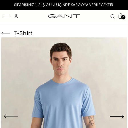
SIPARIŞINIZ 1-3 IŞ GÜNÜ IÇINDE KARGOYA VERILECEKTIR.
0
T-Shirt