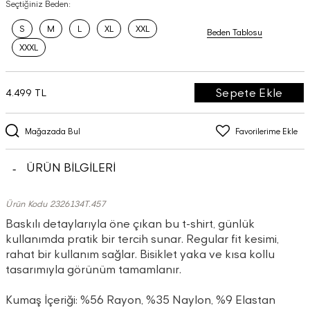
Seçtiğiniz Beden:
S
M
L
XL
XXL
Beden Tablosu
XXXL
Sepete Ekle
4.499 TL
Mağazada Bul
Favorilerime Ekle
ÜRÜN BİLGİLERİ
Ürün Kodu 2326134T.457
Baskılı detaylarıyla öne çıkan bu t-shirt, günlük
kullanımda pratik bir tercih sunar. Regular fit kesimi,
rahat bir kullanım sağlar. Bisiklet yaka ve kısa kollu
tasarımıyla görünüm tamamlanır.
Kumaş İçeriği: %56 Rayon, %35 Naylon, %9 Elastan