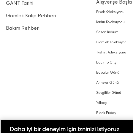
Alışverişe Başla
GANT Tarihi
Erkek Koleksiyonu
Gömlek Kalıp Rehberi
Kadın Koleksiyonu
Bakım Rehberi
Sezon İndirimi
Gömlek Koleksiyonu
T-shirt Koleksiyonu
Back To City
Babalar Günü
Anneler Günü
Sevgililer Günü
Yılbaşı
Black Friday
Tavsiye Edin Kazanın
Daha iyi bir deneyim için izninizi istiyoruz