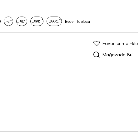
L
XL
XXL
XXXL
Beden Tablosu
Favorilerime Ekle
Mağazada Bul