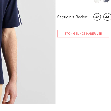
Seçtiğiniz Beden:
S
M
STOK GELİNCE HABER VER