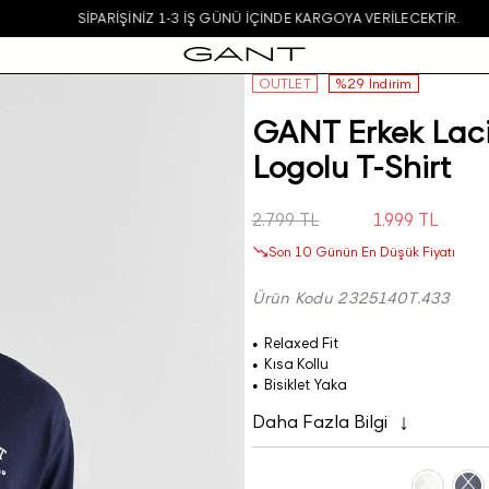
SIPARIŞINIZ 1-3 IŞ GÜNÜ IÇINDE KARGOYA VERILECEKTIR.
OUTLET
%29 İndirim
GANT Erkek Laciv
Logolu T-Shirt
2.799 TL
1.999 TL
Son 10 Günün En Düşük Fiyatı
Ürün Kodu 2325140T.433
Relaxed Fit
Kısa Kollu
Bisiklet Yaka
Daha Fazla Bilgi