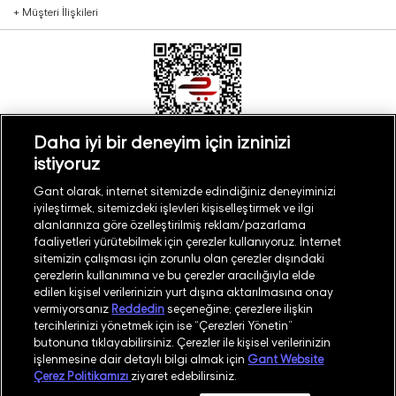
+
Müşteri İlişkileri
Daha iyi bir deneyim için izninizi
istiyoruz
Türkiye
Mağaza Bul
Gant olarak, internet sitemizde edindiğiniz deneyiminizi
iyileştirmek, sitemizdeki işlevleri kişiselleştirmek ve ilgi
alanlarınıza göre özelleştirilmiş reklam/pazarlama
faaliyetleri yürütebilmek için çerezler kullanıyoruz. İnternet
sitemizin çalışması için zorunlu olan çerezler dışındaki
çerezlerin kullanımına ve bu çerezler aracılığıyla elde
©
2026
GANT
edilen kişisel verilerinizin yurt dışına aktarılmasına onay
vermiyorsanız
Reddedin
seçeneğine; çerezlere ilişkin
tercihlerinizi yönetmek için ise “Çerezleri Yönetin”
İşlem Rehberi
Site Haritası
butonuna tıklayabilirsiniz. Çerezler ile kişisel verilerinizin
işlenmesine dair detaylı bilgi almak için
Gant Website
Güvenlik Politikası
Kullanım Koşulları
Çerez Politikamızı
ziyaret edebilirsiniz.
Aydınlatma Metni
Whatsapp Aydınlatma Metni