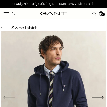
SIPARIŞINIZ 1-3 IŞ GÜNÜ IÇINDE KARGOYA VERILECEKTIR.
0
Sweatshirt