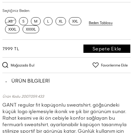
Seçtiğiniz Beden:
XS
S
M
L
XL
XXL
Beden Tablosu
XXXL
XXXXL
Sepete Ekle
7.999 TL
Mağazada Bul
Favorilerime Ekle
ÜRÜN BİLGİLERİ
Ürün Kodu 2007059.433
GANT regular fit kapüşonlu sweatshirt, göğsündeki
küçük logo işlemesiyle ikonik ve şık bir görünüm sunar.
Rahat kesimi ve iki ön cebiyle konfor sağlayan bu
fermuarlı sweatshirt, ayarlanabilir kapüşon tasarımıyla
stilinize sportif bir görünüş katar. Günlük kullanım için