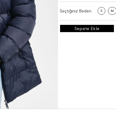
Seçtiğiniz Beden:
S
M
Sepete Ekle