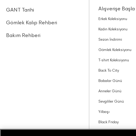
Alışverişe Başla
GANT Tarihi
Erkek Koleksiyonu
Gömlek Kalıp Rehberi
Kadın Koleksiyonu
Bakım Rehberi
Sezon İndirimi
Gömlek Koleksiyonu
T-shirt Koleksiyonu
Back To City
Babalar Günü
Anneler Günü
Sevgililer Günü
Yılbaşı
Black Friday
Tavsiye Edin Kazanın