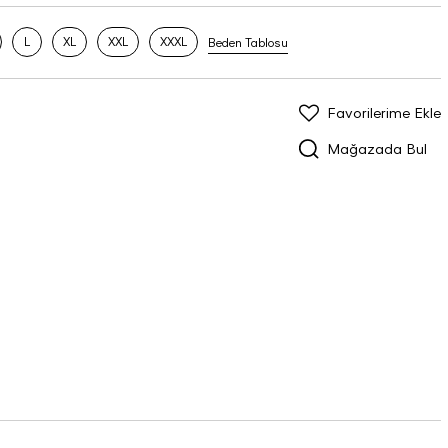
L
XL
XXL
XXXL
Beden Tablosu
Favorilerime Ekle
Mağazada Bul