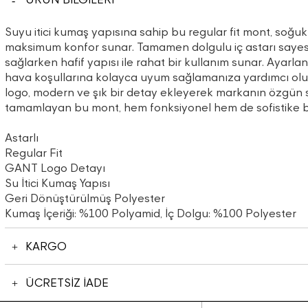
Suyu itici kumaş yapısına sahip bu regular fit mont, soğ
maksimum konfor sunar. Tamamen dolgulu iç astarı sayesin
sağlarken hafif yapısı ile rahat bir kullanım sunar. Ayarla
hava koşullarına kolayca uyum sağlamanıza yardımcı olur
logo, modern ve şık bir detay ekleyerek markanın özgün stili
tamamlayan bu mont, hem fonksiyonel hem de sofistike bir
Astarlı
Regular Fit
GANT Logo Detayı
Su İtici Kumaş Yapısı
Geri Dönüştürülmüş Polyester
Kumaş İçeriği: %100 Polyamid, İç Dolgu: %100 Polyester
KARGO
ÜCRETSİZ İADE