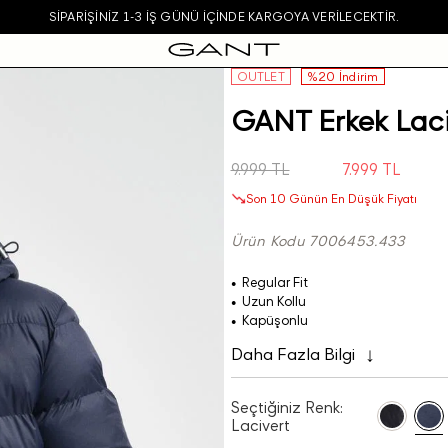
SIPARIŞINIZ 1-3 IŞ GÜNÜ IÇINDE KARGOYA VERILECEKTIR.
OUTLET
%20 İndirim
GANT Erkek Lac
9.999 TL
7.999 TL
Son 10 Günün En Düşük Fiyatı
Ürün Kodu 7006453.433
Regular Fit
Uzun Kollu
Kapüşonlu
Daha Fazla Bilgi
Seçtiğiniz Renk:
Lacivert