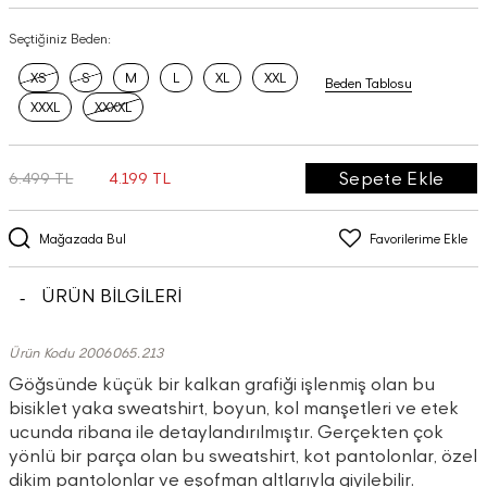
Seçtiğiniz Beden:
XS
S
M
L
XL
XXL
Beden Tablosu
XXXL
XXXXL
Sepete Ekle
6.499 TL
4.199 TL
Mağazada Bul
Favorilerime Ekle
ÜRÜN BİLGİLERİ
Ürün Kodu 2006065.213
Göğsünde küçük bir kalkan grafiği işlenmiş olan bu
bisiklet yaka sweatshirt, boyun, kol manşetleri ve etek
ucunda ribana ile detaylandırılmıştır. Gerçekten çok
yönlü bir parça olan bu sweatshirt, kot pantolonlar, özel
dikim pantolonlar ve eşofman altlarıyla giyilebilir.