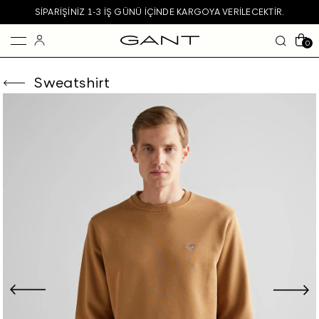
SIPARIŞINIZ 1-3 IŞ GÜNÜ IÇINDE KARGOYA VERILECEKTIR.
0
Sweatshirt